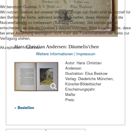
Wir benutzen Cookies
Wir nutzen Cookies auf unserer Website. Einige von ihnen sind essenziell für
den Betrieb der Seite, während andere uns helfen, diese Website und die
Nutzererfahrung zu verbessern (Tracking Cookies). Sie können selbst
entscheiden, ob Sie die Cookies zulassen möchten. Bitte beachten Sie, dass
bei einer Ablehnung womöglich nicht mehr alle Funktionalitäten der Seite zur
Verfügung stehen.
Hans Christian Andersen: Däumelis'chen
Akzeptieren
Ablehnen
Weitere Informationen
|
Impressum
Autor: Hans Christian
Andersen
Illustration: Elsa Beskow
Verlag: Diederichs München,
Künstler-Bilderbücher
Erscheinungsjahr:
Maße:
Preis:
» Bestellen